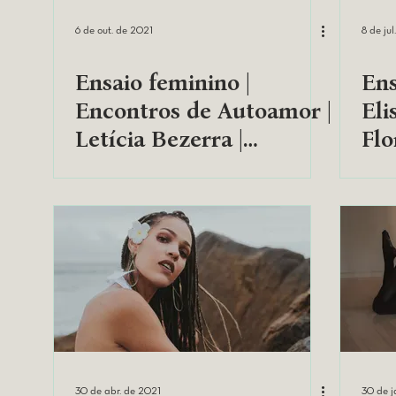
6 de out. de 2021
8 de ju
Ensaio feminino |
Ens
Encontros de Autoamor |
Eli
Letícia Bezerra |
Flo
Salvador/BA
30 de abr. de 2021
30 de j