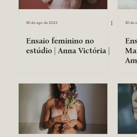
30 de ago. de 2022
30 de 
Ensaio feminino no
Ens
estúdio | Anna Victória |
Mai
Ama
Jan