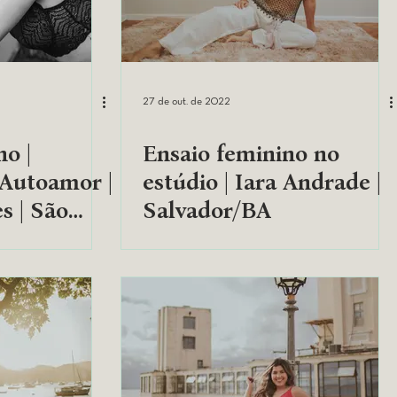
27 de out. de 2022
no |
Ensaio feminino no
 Autoamor |
estúdio | Iara Andrade |
s | São
Salvador/BA