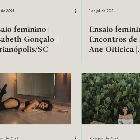
l. de 2021
1 de jul. de 2021
aio feminino |
Ensaio femini
sabeth Gonçalo |
Encontros de
rianópolis/SC
Ane Oiticica |
Salvador/BA
an. de 2021
18 de jan. de 2021