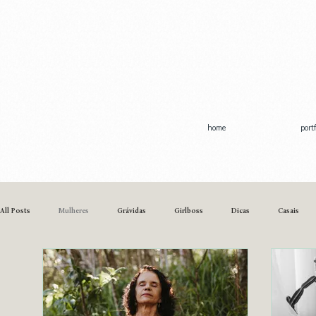
home
portf
All Posts
Mulheres
Grávidas
Girlboss
Dicas
Casais
Música
Teatro
Documental