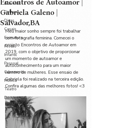
Encontros de Autoamor |
Grávidas
Gabriela Galeno |
Girlboss
Dicas
Salvador,BA
Casais
Meu maior sonho sempre foi trabalhar 
Formatura
com fotografia feminina. Comecei o 
projeto Encontros de Autoamor em 
Festas
2019, com o objetivo de proporcionar 
Infantil
um momento de autoamor e 
Pessoal
autoconhecimento para um maior 
Casamento
número de mulheres. Esse ensaio de 
Gabriela foi realizado na terceira edição. 
Música
Confira algumas das melhores fotos! <3
Teatro
Documental