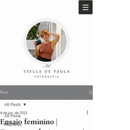
Post
All Posts
4 de jun. de 2021
All Posts
Ensaio feminino |
Mulheres