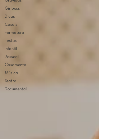
Grávidas
Girlboss
Dicas
Casais
Formatura
Festas
Infantil
Pessoal
Casamento
Música
Teatro
Documental