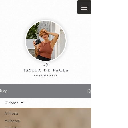
blog
Girlboss
All Posts
Mulheres