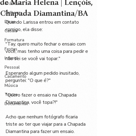
de Maria Helena | Lençóis,
Grávidas
Chapada Diamantina/BA
Girlboss
Dicas
Quando Larissa entrou em contato 
comigo, ela disse: 
Casais
Formatura
"Tay, quero muito fechar o ensaio com 
Festas
você, mas tenho uma coisa para pedir e 
Infantil
não sei se você vai topar."
Pessoal
Esperando algum pedido inusitado, 
Casamento
perguntei: "O que é?"
Música
Teatro
"Quero fazer o ensaio na Chapada 
Diamantina, você topa?!"
Documental
Acho que nenhum fotógrafo ficaria 
triste ao ter que viajar para a Chapada 
Diamantina para fazer um ensaio. 