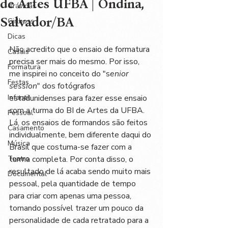
de Artes UFBA | Ondina,
Grávidas
Salvador/BA
Girlboss
Dicas
Não acredito que o ensaio de formatura 
Casais
precisa ser mais do mesmo. Por isso, 
Formatura
me inspirei no conceito do "s
enior 
Festas
session
" dos fotógrafos 
Infantil
estadunidenses para fazer esse ensaio 
com a turma do BI de Artes da UFBA. 
Pessoal
Lá, os ensaios de formandos são feitos 
Casamento
individualmente, bem diferente daqui do 
Música
Brasil que costuma-se fazer com a 
Teatro
turma completa. Por conta disso, o 
resultado de lá acaba sendo muito mais 
Documental
pessoal, pela quantidade de tempo 
para criar com apenas uma pessoa, 
tornando possível trazer um pouco da 
personalidade de cada retratado para a 