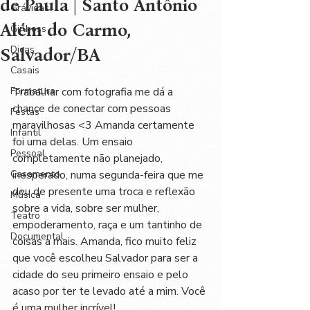
de Paula | Santo Antônio
Grávidas
Além do Carmo,
Girlboss
Dicas
Salvador/BA
Casais
Formatura
Trabalhar com fotografia me dá a 
chance de conectar com pessoas 
Festas
maravilhosas <3 Amanda certamente 
Infantil
foi uma delas. Um ensaio 
Pessoal
completamente não planejado, 
Casamento
inesperado, numa segunda-feira que me 
deu de presente uma troca e reflexão 
Música
sobre a vida, sobre ser mulher, 
Teatro
empoderamento, raça e um tantinho de 
Documental
coisas a mais. Amanda, fico muito feliz 
que você escolheu Salvador para ser a 
cidade do seu primeiro ensaio e pelo 
acaso por ter te levado até a mim. Você 
é uma mulher incrível! 