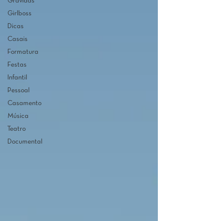
Grávidas
Girlboss
Dicas
Casais
Formatura
Festas
Infantil
Pessoal
Casamento
Música
Teatro
Documental