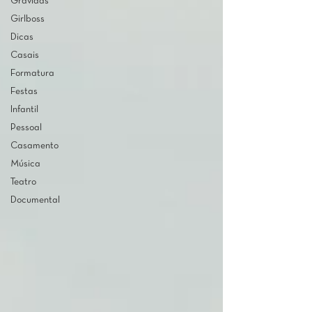
Grávidas
Girlboss
Dicas
Casais
Formatura
Festas
Infantil
Pessoal
Casamento
Música
Teatro
Documental