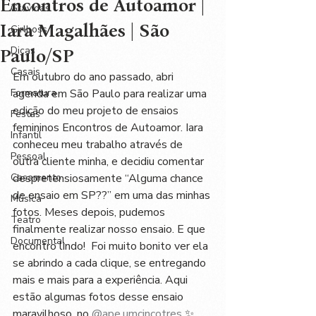
Encontros de Autoamor |
Grávidas
Iara Magalhães | São
Girlboss
Dicas
Paulo/SP
Casais
Em outubro do ano passado, abri 
Formatura
agenda em São Paulo para realizar uma 
edição do meu projeto de ensaios 
Festas
femininos Encontros de Autoamor. Iara 
Infantil
conheceu meu trabalho através de 
Pessoal
outra cliente minha, e decidiu comentar 
Casamento
despretensiosamente “Alguma chance 
de ensaio em SP??” em uma das minhas 
Música
fotos. Meses depois, pudemos 
Teatro
finalmente realizar nosso ensaio. E que 
Documental
encontro lindo!  Foi muito bonito ver ela 
se abrindo a cada clique, se entregando 
mais e mais para a experiência. Aqui 
estão algumas fotos desse ensaio 
maravilhoso, no 
@ape.umcincotres
 ✨