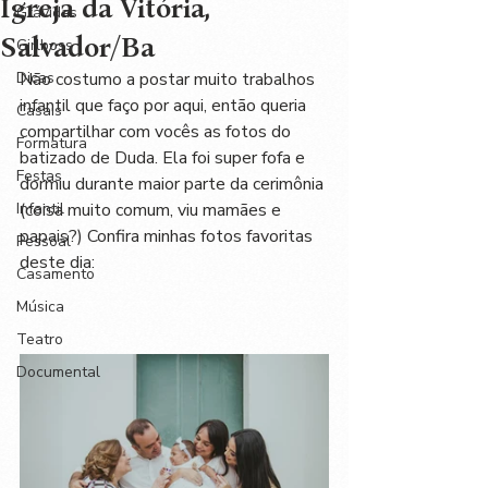
Igreja da Vitória,
Grávidas
Salvador/Ba
Girlboss
Dicas
Não costumo a postar muito trabalhos 
infantil que faço por aqui, então queria 
Casais
compartilhar com vocês as fotos do 
Formatura
batizado de Duda. Ela foi super fofa e 
Festas
dormiu durante maior parte da cerimônia 
Infantil
(coisa muito comum, viu mamães e 
papais?) Confira minhas fotos favoritas 
Pessoal
deste dia:
Casamento
Música
Teatro
Documental