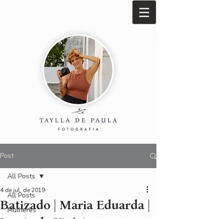
Post
All Posts
4 de jul. de 2019
All Posts
Batizado | Maria Eduarda |
Mulheres