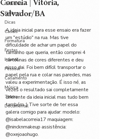
Correia | Vitória,
Grávidas
Salvador/BA
Girlboss
Dicas
A ideia inicial para esse ensaio era fazer 
Casais
um "estúdio" na rua. Mas tive 
Formatura
dificuldade de achar um papel do 
Festas
tamanho que queria, então comprei 4 
Infantil
cartolinas de cores diferentes e deu 
nisso dai. Foi bem difícil transportar o 
Pessoal
papel pela rua e colar nas paredes, mas 
Casamento
valeu a experimentação. É isso né, as 
Música
vezes o resultado sai completamente 
Teatro
diferente da ideia inicial mas tudo bem 
também :) Tive sorte de ter essa 
Documental
galera comigo para ajudar: modelo: 
@isabelacorreia17 maquiagem: 
@nincknmakeup assistência: 
@oxejoaohugo. 