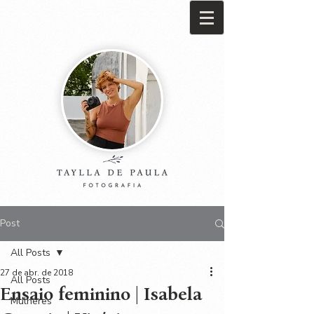
Post
All Posts
27 de abr. de 2018
All Posts
Ensaio feminino | Isabela
Mulheres