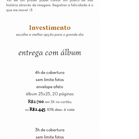
Vai ser um prazer poder contar um pouco de sua
história através de imagens. Registrar a felicidade é o
que me move! <3
Investimento
escolha a melhor opção para o grande dia
entrega com álbum
4h de cobertura
sem limite fotos
envelope afeto
álbum 25x25, 20 páginas
R$2.700
e
m 3
X no ca
rtão,
R$2
.445
ou
10% desc. à vista
3h de cobertura
sem limite fotos