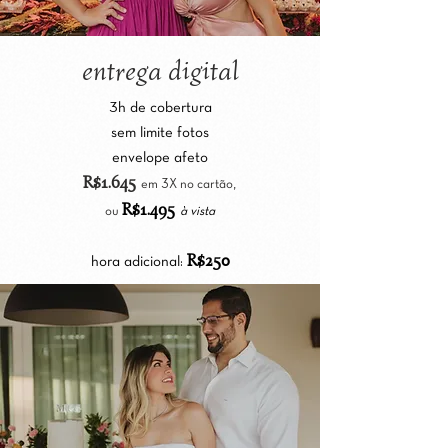
entrega digital
3h de cobertura
sem limite fotos
envelope afeto
R$1.645
e
m 3
X no cartão,
R$1.495
ou
à vista
R$25
0
hora adicional: