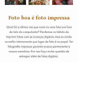
Foto boa é foto impressa
Qual foi a última vez que você viu uma foto sua fora
da tela do computador? Perdemos no hábito de
imprimir fotos com os avanços digitais, mas eu ainda
acredito inteiramente que lugar de foto é no papel. Ter
fotografia impressa garante acesso permanente a
nossas memórias. Por isso faço muita questão de
entregar além de fotos digitais.
Em todos os pacotes de ensaio completo, você recebe
nosso
envelope afeto
com 20 fotografias do seu
evento impressas como presente. Você pode escolher
entre receber apenas o envelope afeto ou também
eternizar o seu ensaio em um álbum fotog
ráfico de
primeira qualidade.
O álbum no papel fotográfico substitui aquela pilha
de foto impressa e preserva a memória palpável.