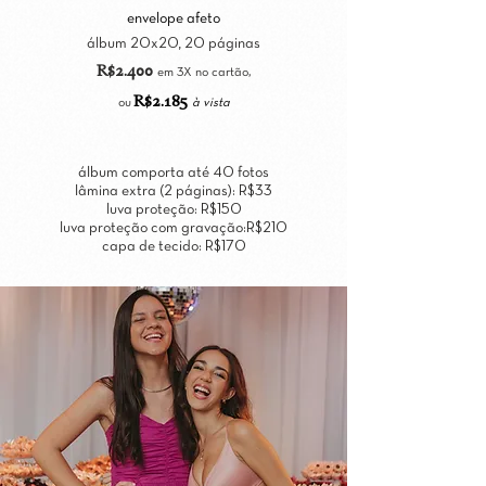
envelope afeto
álbum 20x20, 20 páginas
R$2.400
e
m 3
X no ca
rtão,
R$2.185
ou
à vista
álbum comporta até 40 fotos
lâmina extra (2 páginas): R$33
luva proteção: R$150
luva proteção com gravação:R$210
capa de tecido: R$170